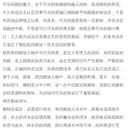
可乐鸡翅的魔力，在于可乐的焦糖甜味融入鸡肉，造成独到的风范。
不少东说念主认定百事可乐的泄漏口感能赋予鸡翅最好味说念，于是
对其他品牌嗤之以鼻。但其实，可乐的接受虽有一定影响，并非决定
成败的中枢。不管是可口可乐的经典甘醇，依然百事可乐的细小爽
口，王人能为这说念菜奠定甘好意思的基础。关键在于，好多东说念
主渐忘了预惩处鸡翅这一至关迫切的要害。
获胜将鸡翅放入锅中与可乐炖煮，是生人常堕入的误区。未经惩处的
鸡翅，名义残留的杂质与血水，会在烹调经过中产生腥味，严重影响
口感。正确的作念法是，先将鸡翅洗净，用刀在名义划几说念浅口，
便于入味。接着，把鸡翅放入碗中，加入适量的料酒、姜片、生抽，
轻轻捏匀，腌制至少半小时。这一步不仅能去除腥味，还能让鸡翅初
步经受调料的香味，为后续与可乐的和会打下邃密基础。
伸开剩余55%
腌制完成后，还需进行焯水。将鸡翅放入冷水中，跟着水温渐渐升
高，名义的浮沫会迟缓高慢，实时撇去这些浮沫，能灵验去除残留的
杂质与血水。焯水后的鸡翅，捞出用滚水冲洗干净，此时再进行烹