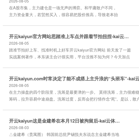
2026-08-05
的诗稿。这身灰白配，把精英感的锐角磨成鹅卵石——
在A股市集，主力建仓是一场无声的博弈。和平庸散户不同，
温润却有劲量。 当咖啡馆伙计直肠直肚“您...
主力资金量大，若贸然买入，很容易把股价推高，导致老本抬
升、显露意图。因此，主力在建仓时时常和会过 “悄无声气”
的手法来荫藏印迹，达到低老本吸筹的方向。 本文从三个方
面拆解：主力建仓的特征 → 常见手法 → 案例分析。 一、主
开云kaiyun官方网站思踏准上车点并跟着节拍扭捏-kai云体育app官网版下载官网
力建仓的主要特征横盘震撼，股价不冷不热 股价长本事横盘
2026-08-05
在一个区间，既不飞腾，也不大跌，看似“鸡肋”，却时时是主
踏准节拍好上车、找准时机上好车开云kaiyun官方网站 前天发了一篇
力秘密的温...
实战案例著作，本东谈主合计很实用，平台没推不知为何？今天加点
实验再发一次，平台推不推看分缘吧。对于MACD咱们要知谈它领先
是方针之王，有好多常识点，思踏准上车点并跟着节拍扭捏，必须了
解以下重点： 1、大周期金叉小周期双线会上零轴，小周期双线上零
轴也会带动大周期金叉。 （未必大周期先金叉，未必小周期双线先上
2026-08-05
零轴） 2、大周期死叉小周...
在主力操盘的四个阶段里，洗筹是最要津的一步。 莫得洗筹，主力很难
筹码，拉升容易中途崩盘。洗筹过度，反而会把行情作念“死”。是以，散
能否判断出 洗筹限度 → 行将拉升的拐点，时常决定了能不成搭上主升浪
的“头班车”。一、为什么要洗筹？ 主力在建仓完成后，手里仍是有了一定
码，但市集上仍存在： 短线客：见涨就追，见跌就跑，容易负担行情。
开云kaiyun这是金建希在本月12日被拘留后-kai云体育app官网版下载官网
筹码：散户捏股分裂，容易被颤动吓跑。 → 主力需要通过 颤...
2026-08-03
△金建希（贵寓图） 韩国前总统尹锡悦夫东说念主金建希当地