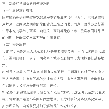
三、新疆好意思食旅行笼统攻略
（一）最好旅行技能
回味酸奶粽子和蜂蜜凉糕的最好季节是夏季（6 - 8月）。此时新疆格
局炽热，这两说念阴凉解暑的甜品正恰当消暑。同期，夏季亦然新疆
生果丰充的季节，西瓜、哈密瓜、葡萄等无数上市，旅客在回味甜品
的同期，还能享受丰富万般的生果盛宴。
（二）交通出行
1. 航空：乌鲁木王人地窝堡机场是主要航空要害，可直飞国内各大城
市。疆内的喀什、伊宁、阿勒泰等城市也有机场，方便旅客赶赴各地
州。
2. 铁路：乌鲁木王人与各地州有火车通行，兰新高铁的绽开使乌鲁木
王人与哈密、吐鲁番等地的交通愈加大致。乘坐火车旅行，既能赏玩
全部情景，又能感受别样的旅行体验。
3. 公路：新疆地域清明，恰当包车或自驾旅行，这么可以活泼安名次
程，随时泊岸路边小店回味好意思食。但需精明部分路段路况复杂，
如独库公路，自驾前要提前了解路况并作念好准备。