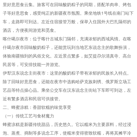
里好意思食云集。旅客可在回味酸奶粽子的同期，搭配羊肉串、烤包
子等好意思食，感受纯正的新疆夜市氛围。乘坐地铁1号线在南门站下
车，走路即可到达。左近住宿接管万般，保举入住国外大巴扎隔邻的
酒店，方便夜间游览和觅食。
喀什噶尔夜市：位于喀什古城东门隔邻，充满浓郁的西域风情。在喀
什噶尔夜市回味酸奶粽子，还能赏玩到当地艺东说念主的歌舞扮演，
体验南疆独到的风俗文化。左近景点繁多，如艾提尕尔清真寺、高台
民居等，可安排技能一并游览。
伊犁汉东说念主街夜市：这里的酸奶粽子带有浓郁的民族长入特点。
除了回味好意思食，还能在夜市中选购哈萨克族刺绣、俄罗斯立场工
艺品等特点操心品。乘坐公交车在汉东说念主街站下车即可到达，左
近有繁多酒店和民宿可供接管。
二、蜂蜜凉糕：香甜软糯的味觉享受
（一）传统工艺与食材魔力
蜂蜜凉糕是新疆传统甜品，历史悠久。它以糯米为主要原料，经过浸
泡、蒸煮、捣制等多说念工序，使糯米变得密致软糯，再将其摊平冷