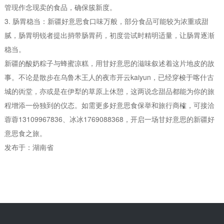
管现作念现卖的食品，确保簇新度。
3. 肠胃稳当：新疆好意思食口味万般，部分食品可能较为浓重或甜
腻，肠胃明锐者提出捎带肠胃药，初度尝试时精明适量，让肠胃逐渐
稳当。
新疆的酸奶粽子与蜂蜜凉糕，用甘好意思的滋味叙述着这片地皮的故
事。不论是散步在乌鲁木王人的夜市开云kaiyun，已经穿梭于喀什古
城的衖堂，亦或是在伊犁的草原上休憩，这两说念甜品都能为你的旅
程增添一份独到的仪态。如需更多好意思食保举和旅行商榷，可接洽
蓉蓉13109967836、冰冰1769088368，开启一场甘好意思的新疆好
意思食之旅。
发布于：湖南省