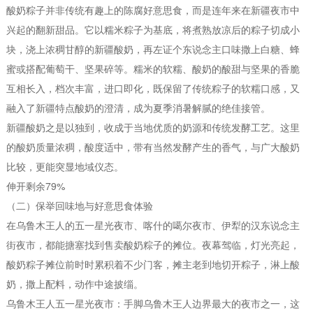
酸奶粽子并非传统有趣上的陈腐好意思食，而是连年来在新疆夜市中
兴起的翻新甜品。它以糯米粽子为基底，将煮熟放凉后的粽子切成小
块，浇上浓稠甘醇的新疆酸奶，再左证个东说念主口味撒上白糖、蜂
蜜或搭配葡萄干、坚果碎等。糯米的软糯、酸奶的酸甜与坚果的香脆
互相长入，档次丰富，进口即化，既保留了传统粽子的软糯口感，又
融入了新疆特点酸奶的澄清，成为夏季消暑解腻的绝佳接管。
新疆酸奶之是以独到，收成于当地优质的奶源和传统发酵工艺。这里
的酸奶质量浓稠，酸度适中，带有当然发酵产生的香气，与广大酸奶
比较，更能突显地域仪态。
伸开剩余79%
（二）保举回味地与好意思食体验
在乌鲁木王人的五一星光夜市、喀什的噶尔夜市、伊犁的汉东说念主
街夜市，都能搪塞找到售卖酸奶粽子的摊位。夜幕驾临，灯光亮起，
酸奶粽子摊位前时时累积着不少门客，摊主老到地切开粽子，淋上酸
奶，撒上配料，动作中途披缁。
乌鲁木王人五一星光夜市：手脚乌鲁木王人边界最大的夜市之一，这