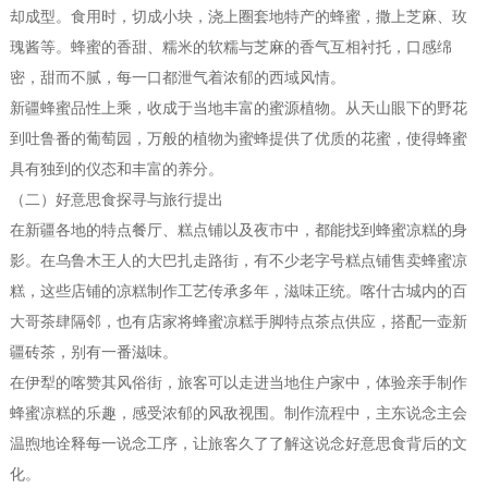
却成型。食用时，切成小块，浇上圈套地特产的蜂蜜，撒上芝麻、玫
瑰酱等。蜂蜜的香甜、糯米的软糯与芝麻的香气互相衬托，口感绵
密，甜而不腻，每一口都泄气着浓郁的西域风情。
新疆蜂蜜品性上乘，收成于当地丰富的蜜源植物。从天山眼下的野花
到吐鲁番的葡萄园，万般的植物为蜜蜂提供了优质的花蜜，使得蜂蜜
具有独到的仪态和丰富的养分。
（二）好意思食探寻与旅行提出
在新疆各地的特点餐厅、糕点铺以及夜市中，都能找到蜂蜜凉糕的身
影。在乌鲁木王人的大巴扎走路街，有不少老字号糕点铺售卖蜂蜜凉
糕，这些店铺的凉糕制作工艺传承多年，滋味正统。喀什古城内的百
大哥茶肆隔邻，也有店家将蜂蜜凉糕手脚特点茶点供应，搭配一壶新
疆砖茶，别有一番滋味。
在伊犁的喀赞其风俗街，旅客可以走进当地住户家中，体验亲手制作
蜂蜜凉糕的乐趣，感受浓郁的风敌视围。制作流程中，主东说念主会
温煦地诠释每一说念工序，让旅客久了了解这说念好意思食背后的文
化。