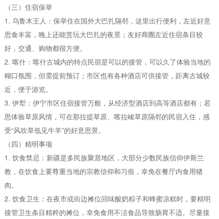
（三）住宿保举
1. 乌鲁木王人：保举住在国外大巴扎隔邻，这里出行便利，左近好意
思食丰富，晚上还能赏玩大巴扎的夜景；友好商圈左近住宿条目较
好，交通、购物都很方便。
2. 喀什：喀什古城内的特点民宿是可以的接管，可以久了体验当地的
糊口氛围，但需提前预订；市区也有各种酒店可供接管，距离古城较
近，便于游览。
3. 伊犁：伊宁市区住宿接管万般，从经济型酒店到高等酒店都有；若
思体验草原风情，可在那拉提草原、喀拉峻草原隔邻的民宿入住，感
受“风吹草低见牛羊”的好意思景。
（四）精明事项
1. 饮食禁忌：新疆是多民族聚居地区，大部分少数民族信仰伊斯兰
教，在饮食上要尊重当地的宗教信仰和习俗，幸免在餐厅内食用猪
肉。
2. 饮食卫生：在夜市或街边摊位回味酸奶粽子和蜂蜜凉糕时，要精明
接管卫生条目精粹的摊位，幸免食用不洁食品导致肠胃不适。尽量接