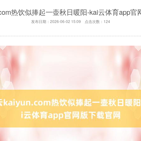
un.com热饮似捧起一壶秋日暖阳-kai云体育app
发布日期：2026-06-02 15:09 点击次数：124