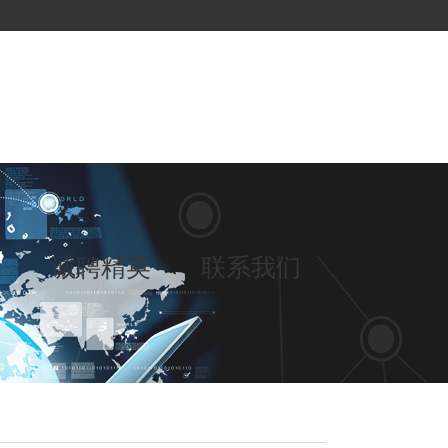
质
诚聘精英
联系我们