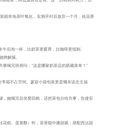
包装能幸免茶叶氧化，实测开封后放弃一个月，桂花香
冬午后泡一杯，比奶茶更暖胃，比咖啡更抵制。
烧烤解腻。
事喝完班师问：“这是哪家奶茶店的荫藏菜单？”
行李箱不占空间。寥寂小袋包装更是懒东说念主福
罐，她喝完后坐窝回购，还把茶包分给共事，告捷安
桂花糕、蛋黄酥）时，茶香能中庸甜腻；搭配西法甜
。