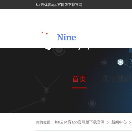
kai云体育app官网版下载官网
首页
关于我们
kai云体育app官网版下载官网
新闻中心
你的位置：
>
>