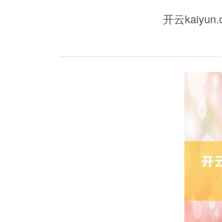
开云kaiy