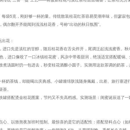
袋，每袋5克，刚好够一杯的量。传统散装桂花红茶容易受潮串味，但寥寂
，偶尔翻开齐能闻到浅浅桂花香，号称“出动的秋日氛围”。
玩出花：
珀，进口先是滇红的甘醇，随后桂花香在舌尖炸开，尾调泛起浅浅蜜香。秋
黄色，进口像咬了一口冰镇桂花蜜，风凉中带着甜润，绝顶适宜搭配暖锅、
致煮汤圆时扔一包进去，秒变桂花酒酿小圆子。实测用这款茶调的奶茶，共
需一杯奶茶钱，却能喝出庆典感。小罐缠绵肤浅随身佩戴，出差、旅行塞进
昼茶。
铁罐搭配烫金桂花图案，节约又不失高档感。实测场景：闺蜜诞辰送了一
点心、以致熬夜加班时抵制。最惊喜的是它的适配性：搭配登科点心（如
味。更绝的是它的耐泡度：一包能泡3-4次，从早喝到晚，香气长久在线