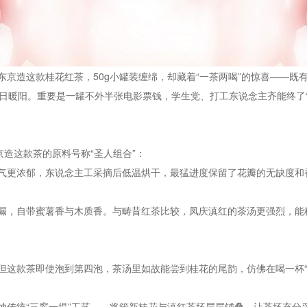
京造这款桂花红茶，50g小罐装缠绵，却藏着“一茶两喝”的惊喜——既
一壶秋日暖阳。重要是一罐不外半张电影票钱，学生党、打工东说念主齐能终
京造这款茶的原料号称“圣人组合”：
气更浓郁，东说念主工采摘后低温烘干，最猛进度保留了花瓣的无缺度和
漏，自带蜜薯香与木质香。与畴昔红茶比较，凤庆滇红的茶汤更强烈，能
但这款茶即使泡到第四泡，茶汤里如故能尝到桂花的尾韵，仿佛在喝一杯“
纳传统“三窨一提”工艺——将簇新桂花与滇红茶坯层层铺叠，让茶坯充分