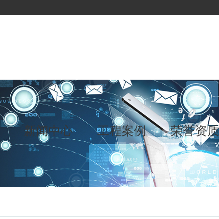
新闻中心
工程案例
荣誉资