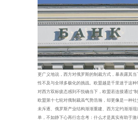
更广义地说，西方对俄罗斯的制裁方式，暴表露其当
性不及与全球多极化的挑战。欧盟越是千里迷于这种
对西方双标疲态感到不悦确当下，欧盟若连接通过“
欧盟第十七轮对俄制裁虽气势浩瀚，却更像是一种社交
未斥逐、俄罗斯产业结构渐渐重建、西方定约渐渐现
单，不如静下心再行念念考：什么才是真实有助于激