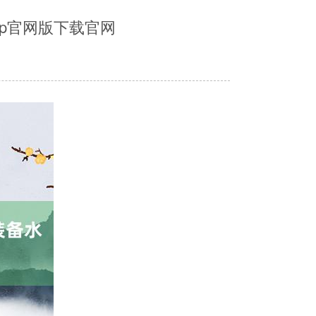
app官网版下载官网