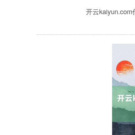
开云kaiyun.