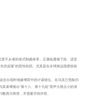
惩责不从者的老式制裁体系，正濒临遵循下跌、适宜
失控反噬”的恶性轮回。尤其是在全球南边国度纷纷
则说念出现时地缘博弈中的计谋错位。在乌克兰危险仍
其束缚推出“第十八、第十九轮”雷声大雨点小的清
扫数西方阵营，齐需要尽快作答。