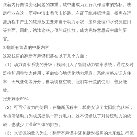
跟着内行自得变化问题的加重，碳中庸成为五行八作追求的指标。栈
房行业在这一历程中演出着伏击扮装。左证干统共据泄漏，栈房在运
营历程中产生的碳排放主要来自于动力示寂、废料处理和水资源使用
等方面。因此，镌汰这些步伐的碳排放，成为完好意思碳中庸的要
害。
2.翻新有筹谋的中枢内容
这家栈房的翻新有筹谋积蓄在以下几个方面：
（1）动力管束系统的升级：栈房引入了智能动力管束系统，通过及时
监控和调整动力使用，革命铁心地优化动力示寂。系统省略左证入住
率、天气变化等身分，自动调整空调、照明等开荒的使用，普及能
效。
张开剩余69%
（2）可再活泼力的使用：在翻新历程中，栈房安设了太阳能光伏板，
专揽清洁动力为栈房提供一部分电力。这不仅镌汰了对传统动力的依
赖，也减少了温室气体的排放。
（3）水资源的量入为主：翻新有筹谋中还包括对栈房的水系统进行优