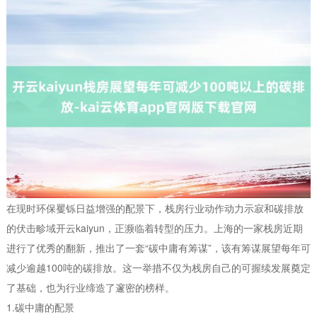
在现时环保矍铄日益增强的配景下，栈房行业动作动力示寂和碳排放
的伏击畛域开云kaiyun，正濒临着转型的压力。上海的一家栈房近期
进行了优秀的翻新，推出了一套“碳中庸有筹谋”，该有筹谋展望每年可
减少逾越100吨的碳排放。这一举措不仅为栈房自己的可握续发展奠定
了基础，也为行业缔造了邃密的榜样。
1.碳中庸的配景