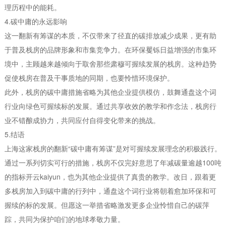
理历程中的能耗。
4.碳中庸的永远影响
这一翻新有筹谋的本质，不仅带来了径直的碳排放减少成果，更有助
于普及栈房的品牌形象和市集竞争力。在环保矍铄日益增强的市集环
境中，主顾越来越倾向于取舍那些肃穆可握续发展的栈房。这种趋势
促使栈房在普及干事质地的同期，也要怜惜环境保护。
此外，栈房的碳中庸措施省略为其他企业提供模仿，鼓舞通盘这个词
行业向绿色可握续标的发展。通过共享收效的教学和作念法，栈房行
业不错酿成协力，共同应付自得变化带来的挑战。
5.结语
上海这家栈房的翻新“碳中庸有筹谋”是对可握续发展理念的积极践行。
通过一系列切实可行的措施，栈房不仅完好意思了年减碳量逾越100吨
的指标开云kaiyun，也为其他企业提供了真贵的教学。改日，跟着更
多栈房加入到碳中庸的行列中，通盘这个词行业将朝着愈加环保和可
握续的标的发展。但愿这一举措省略激发更多企业怜惜自己的碳萍
踪，共同为保护咱们的地球孝敬力量。