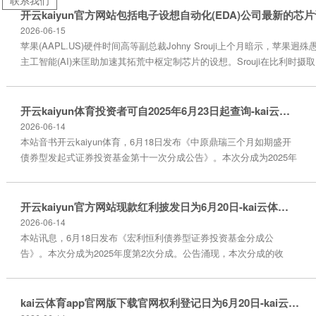
联系我们
2026-06-15
苹果(AAPL.US)硬件时间高等副总裁Johny Srouji上个月暗示，苹果迥
主工智能(AI)来匡助加速其拓荒中枢定制芯片的设想。Srouji在比利时摄取
项时发表了上述谈话。Imec是一家寂然的半导体研发集团，与宇宙上大
造商王人有密切妥洽。 据报谈，Srouji在演讲中详细了苹果在定制芯片
2010年iPhone的首款A4芯片到Mac台...
开云kaiyun体育投资者可自2025年6月23日起查询-kai云体育app官网版下载官网
2026-06-14
本站音书开云kaiyun体育，6月18日发布《中原鼎瑞三个月如期盛开
债券型发起式证券投资基金第十一次分成公告》。本次分成为2025年
度的第1次分成。公告显现，本次分成的收益分派基准日为6月6日，
详备分成决策如下： 本次分成对象为职权登记日在本公司登记在册的
本基金举座基金份额握有东谈主。，职权登记日为6月19日，现款红
开云kaiyun官方网站现款红利披发日为6月20日-kai云体育app官网版下载官网
利披发日为6月20日。选拔红利再投资的投资者其现款红利革新为基
2026-06-14
金份额的基金份额净值...
本站讯息，6月18日发布《宏利恒利债券型证券投资基金分成公
告》。本次分成为2025年度第2次分成。公告涌现，本次分成的收
益分派基准日为6月6日，刺眼分成决议如下： 本次分成对象为权力
登记日在宏利基金处理有限公司登记在册的本基金整体份额捏有东
谈主。，权力登记日为6月19日，现款红利披发日为6月20日。继承
kai云体育app官网版下载官网权利登记日为6月20日-kai云体育app官网版下载官网
红利再投资形势的投资者所调整的基金份额将以2025年6月19日的