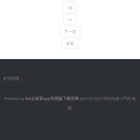
10
11
下一页
末页
友情链接：
kai云体育app官网版下载官网
RSS地图
HTML地
Powered by
@2013-2022
图